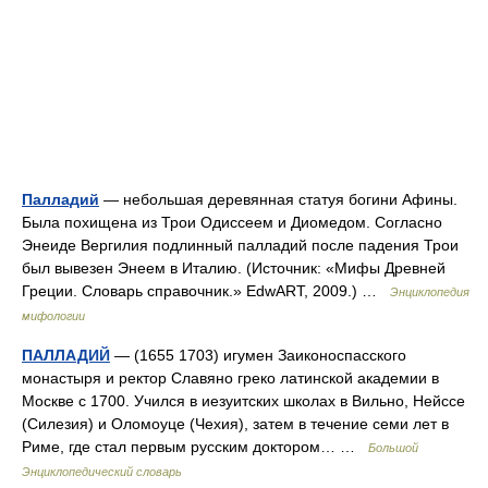
Палладий
— небольшая деревянная статуя богини Афины.
Была похищена из Трои Одиссеем и Диомедом. Согласно
Энеиде Вергилия подлинный палладий после падения Трои
был вывезен Энеем в Италию. (Источник: «Мифы Древней
Греции. Словарь справочник.» EdwART, 2009.) …
Энциклопедия
мифологии
ПАЛЛАДИЙ
— (1655 1703) игумен Заиконоспасского
монастыря и ректор Славяно греко латинской академии в
Москве с 1700. Учился в иезуитских школах в Вильно, Нейссе
(Силезия) и Оломоуце (Чехия), затем в течение семи лет в
Риме, где стал первым русским доктором… …
Большой
Энциклопедический словарь