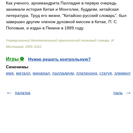
Как ученого, архимандрита Палладия в первую очередь
занимали история Китая и Монголии, буддизм, китайская
литература. Труд его жизни, "Китайско-русский словарь", был
завершен другим членом духовной миссии в Китае, П. С.
Поповым, и издан в Пекине в 1889 году.
Универсальный дополнительный практический толковый словарь
.
И.
Мостицкий
.
2005–2012
.
Игры ⚽
Нужно решить контрольную?
Синонимы
:
имя
,
металл
,
минерал
,
палладиум
,
платиноид
,
статуя
,
элемент
палатка
паль