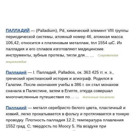
ПАЛЛАДИЙ
— (Palladium), Pd, химический элемент VIII группы
периодической системы, атомный номер 46, атомная масса
106,42; относится к платиновым металлам, tпл 1554 шC. Из
палладия и его сплавов изготовляют медицинские
инструменты, зубные протезы, тигли для… …
Современная
энциклопедия
Палладий
— I. Палладий, Palladios, ок. 363 425 гг. н. э.,
греческий христианский историк и агиограф. Родился в
Галатии. После окончания учебы в 386 г. он стал монахом
сначала в Палестине, затем в Египте, откуда совершал
многочисленные путешествия по… …
Античные писатели
Палладий
— металл серебристо белого цвета, пластичный и
ковкий, легко прокатывается в фольгу и протягивается в тонкую
проводку. Плотность палладия 12.2; температура плавления
1552 град. С; твердость по Моосу 5. На воздухе при